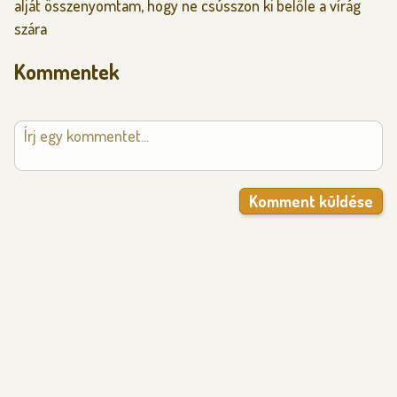
alját összenyomtam, hogy ne csússzon ki belőle a vírág
szára
Kommentek
Komment küldése