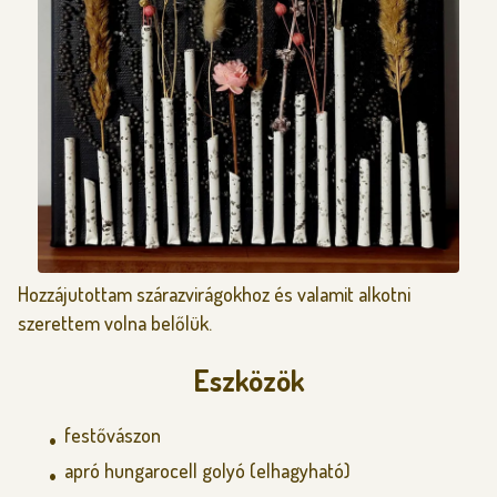
Hozzájutottam szárazvirágokhoz és valamit alkotni
szerettem volna belőlük.
Eszközök
festővászon
apró hungarocell golyó (elhagyható)