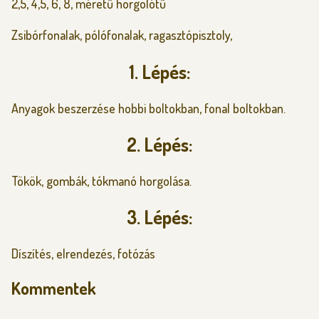
2,5, 4,5, 6, 8, méretű horgolótű
Zsibórfonalak, pólófonalak, ragasztópisztoly,
1. Lépés:
Anyagok beszerzése hobbi boltokban, fonal boltokban.
2. Lépés:
Tökök, gombák, tókmanó horgolása.
3. Lépés:
Díszítés, elrendezés, fotózás
Kommentek