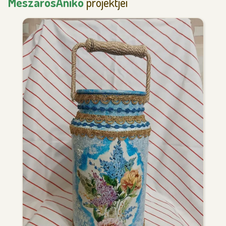
MészárosAnikó
projektjei