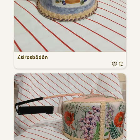
Zsírosbödön
12